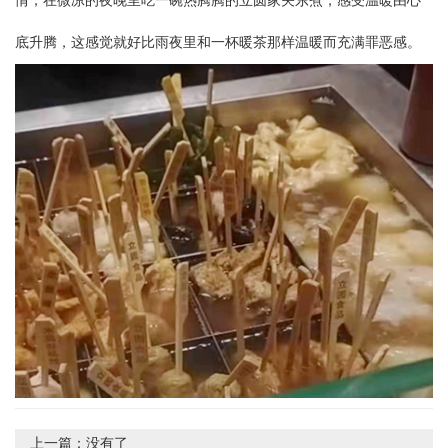
情，在微凉的夜晚里吃一碗热腾腾的
立圆
家关东煮，感受温暖由心
底升腾，这感觉就好比雨夜里和一杯暖茶那样温暖而充满罪恶感。
上一篇：
没有了