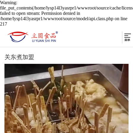
Warning:
file_put_contents(/home/lysp14l3yasrpr1/wwwroot/source/cache/licen
failed to open stream: Permission denied in
/home/lysp14l3yasrpr1/wwwroot/source/model/api.class.php on line
217
关东煮加盟