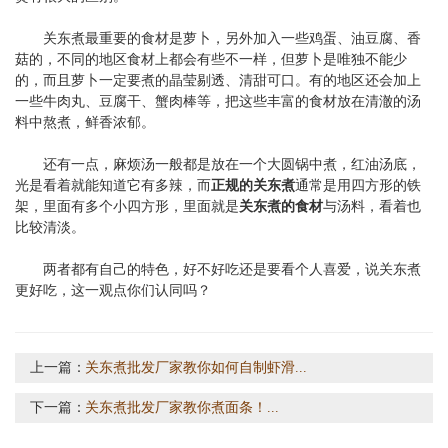
关东煮最重要的食材是萝卜，另外加入一些鸡蛋、油豆腐、香
菇的，不同的地区食材上都会有些不一样，但萝卜是唯独不能少
的，而且萝卜一定要煮的晶莹剔透、清甜可口。有的地区还会加上
一些牛肉丸、豆腐干、蟹肉棒等，把这些丰富的食材放在清澈的汤
料中熬煮，鲜香浓郁。
还有一点，麻烦汤一般都是放在一个大圆锅中煮，红油汤底，
光是看着就能知道它有多辣，而
正规的关东煮
通常是用四方形的铁
架，里面有多个小四方形，里面就是
关东煮的食材
与汤料，看着也
比较清淡。
两者都有自己的特色，好不好吃还是要看个人喜爱，说关东煮
更好吃，这一观点你们认同吗？
上一篇：
关东煮批发厂家教你如何自制虾滑...
下一篇：
关东煮批发厂家教你煮面条！...