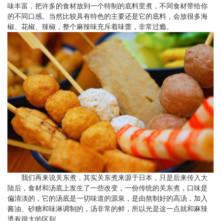
味丰富，把许多的食材放到一个特制的底料里煮，不同食材带给你
的不同口感。当然比较具有特色的主要还是它的底料，会放很多海
椒、花椒、辣椒，整个麻辣味充斥着味蕾，非常过瘾。
我们再来说关东煮，其实关东煮来源于日本，只是后来传入大
陆后，食材和汤底上发生了一些改变，一份传统的关东煮，口味是
偏清淡的，它的汤底是一切味道的源泉，是由熬制好的高汤，加入
酱油、砂糖和味淋调制的，汤非常的鲜，所以光是这一点就和麻辣
烫有很大的区别。