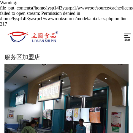
Warning:
file_put_contents(/home/lysp14l3yasrpr1/wwwroot/source/cache/licen
failed to open stream: Permission denied in
/home/lysp14l3yasrpr1/wwwroot/source/model/api.class.php on line
217
服务区加盟店