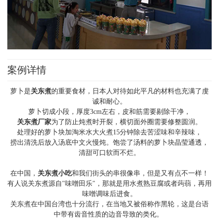
案例详情
萝卜是
关东煮
的重要食材，日本人对待如此平凡的材料也充满了虔
诚和耐心。
萝卜切成小段，厚度3cm左右，皮和筋需要剔除干净，
关东煮厂家
为了防止炖煮时开裂，横切面外圈需要修整圆润。
处理好的萝卜块加淘米水大火煮15分钟除去苦涩味和辛辣味，
捞出清洗后放入汤底中文火慢炖。饱尝了汤料的萝卜块晶莹通透，
清甜可口软而不烂。
在中国，
关东煮小吃
和我们街头的串很像串，但是又有点不一样！
有人说关东煮源自"味噌田乐"，那就是用水煮熟豆腐或者蒟蒻，再用
味噌调味后进食。
关东煮在中国台湾也十分流行，在当地又被俗称作黑轮，这是台语
中带有齿音性质的边音导致的类化。